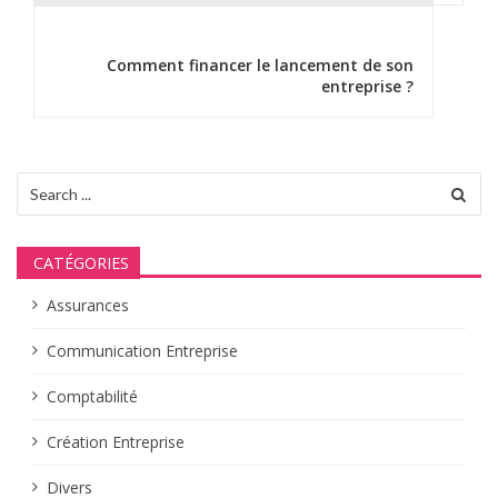
g
a
Comment financer le lancement de son
t
entreprise ?
i
o
Search
n
for:
d
CATÉGORIES
e
Assurances
l
Communication Entreprise
’
Comptabilité
a
r
Création Entreprise
t
Divers