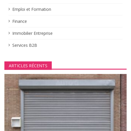
i
Emploi et Formation
c
Finance
l
Immobilier Entreprise
e
Services B2B
ARTICLES RÉCENTS