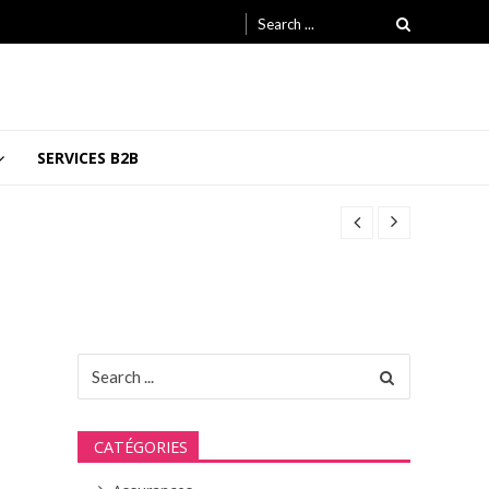
Search
for:
26
SERVICES B2B
26
Search
for:
CATÉGORIES