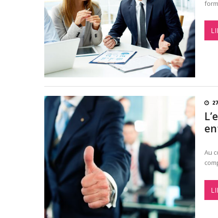
form
LI
27
L’
en
Au c
comp
LI