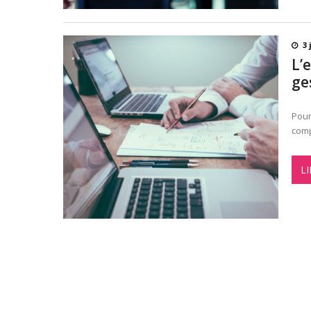
3 
L’
ge
Pour
comp
LI