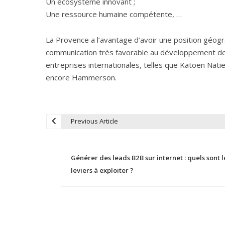
Un écosystème innovant ;
Une ressource humaine compétente, …
La Provence a l’avantage d’avoir une position géogra
communication très favorable au développement des ac
entreprises internationales, telles que Katoen Nat
encore Hammerson.
Previous Article
N
a
Générer des leads B2B sur internet : quels sont l
leviers à exploiter ?
v
i