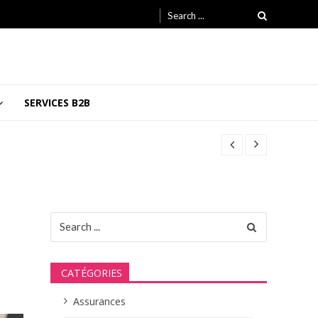
Search
for:
SERVICES B2B
26
26
Search
for:
CATÉGORIES
Assurances