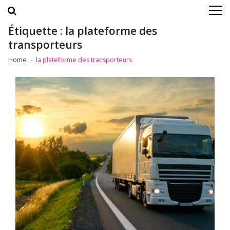
Skip
Skip
to
to
navigation
content
Étiquette :
la plateforme des
transporteurs
Home
la plateforme des transporteurs